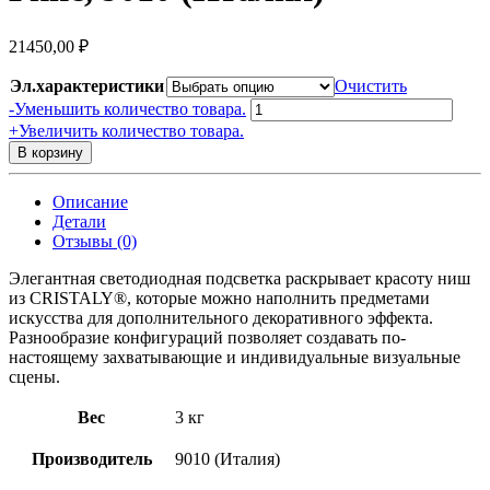
21450,00
₽
Эл.характеристики
Очистить
Количество
-
Уменьшить количество товара.
товара
+
Увеличить количество товара.
2524D|
В корзину
Встраиваемый
настенный
Описание
светильник
Детали
MICROCOSMI
Отзывы (0)
MIRAGE,
Гипс,
Элегантная светодиодная подсветка раскрывает красоту ниш
9010
из CRISTALY®, которые можно наполнить предметами
(Италия)
искусства для дополнительного декоративного эффекта.
Разнообразие конфигураций позволяет создавать по-
настоящему захватывающие и индивидуальные визуальные
сцены.
Вес
3 кг
Производитель
9010 (Италия)