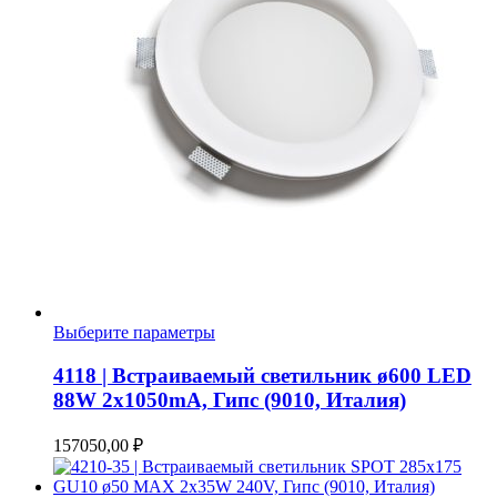
Этот
Выберите параметры
товар
имеет
4118 | Встраиваемый светильник ø600 LED
несколько
88W 2x1050mA, Гипс (9010, Италия)
вариаций.
Опции
157050,00
₽
можно
выбрать
на