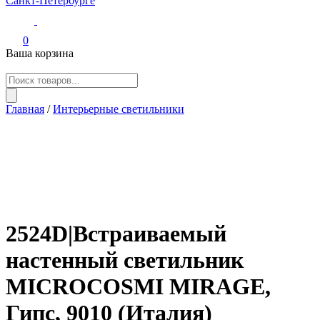
Светильники из гипса и бетона 9010novantadieci Италия в
Итальянские светильники из гипса, керамики, бетона.
Санкт-Петербурге
Профили. Авторский декор.
0
Ваша корзина
Поиск
товаров
Главная
/
Интерьерные светильники
2524D|Встраиваемый
настенный светильник
MICROCOSMI MIRAGE,
Гипс, 9010 (Италия)