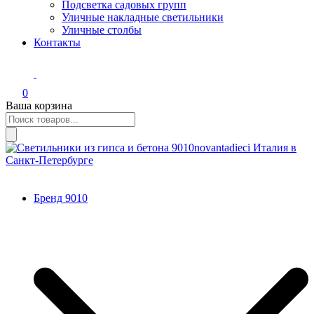
Подсветка садовых групп
Уличные накладные светильники
Уличные столбы
Контакты
0
Ваша корзина
Поиск
товаров
Светильники из гипса и бетона 9010novantadieci Италия в
Итальянские светильники из гипса, керамики, бетона.
Санкт-Петербурге
Профили. Авторский декор.
Бренд 9010