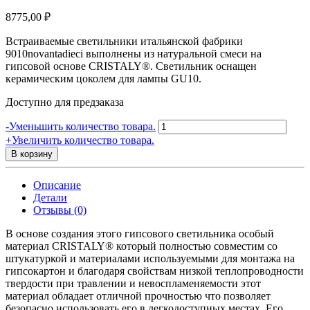
8775,00
₽
Встраиваемые светильники итальянской фабрики
9010novantadieci выполнены из натуральной смеси на
гипсовой основе CRISTALY®. Светильник оснащен
керамическим цоколем для лампы GU10.
Доступно для предзаказа
Количество
-
Уменьшить количество товара.
товара
+
Увеличить количество товара.
4180A-
В корзину
35
|
Описание
Встраиваемый
Детали
светильник
Отзывы (0)
SPOT
230x150
В основе создания этого гипсового светильника особый
GU10
материал CRISTALY® который полностью совместим со
ø50
штукатуркой и материалами используемыми для монтажа на
MAX
гипсокартон и благодаря свойствам низкой теплопроводности
2x35W
твердости при травлении и невоспламеняемости этот
240V,
материал обладает отличной прочностью что позволяет
Гипс
безопасно использовать его в легкодоступных местах. Его