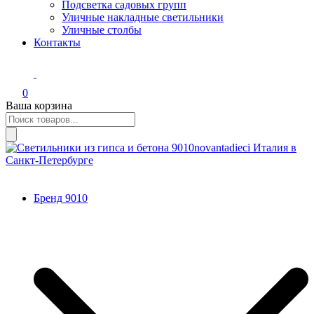
Подсветка садовых групп
Уличные накладные светильники
Уличные столбы
Контакты
0
Ваша корзина
Поиск
товаров
Светильники из гипса и бетона 9010novantadieci Италия в
Итальянские светильники из гипса, керамики, бетона.
Санкт-Петербурге
Профили. Авторский декор.
Бренд 9010