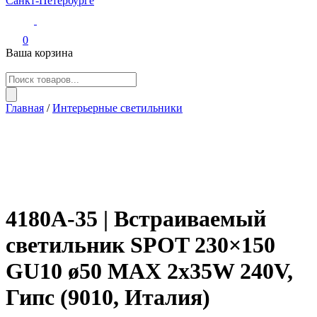
Светильники из гипса и бетона 9010novantadieci Италия в
Итальянские светильники из гипса, керамики, бетона.
Санкт-Петербурге
Профили. Авторский декор.
0
Ваша корзина
Поиск
товаров
Главная
/
Интерьерные светильники
4180A-35 | Встраиваемый
светильник SPOT 230×150
GU10 ø50 MAX 2x35W 240V,
Гипс (9010, Италия)