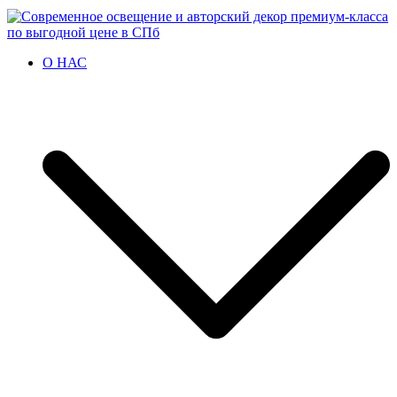
Современное освещение и авторский декор премиум-класса по
Итальянские светильники из гипса, керамики, бетона.
О НАС
выгодной цене в СПб
Профили. Авторский декор.