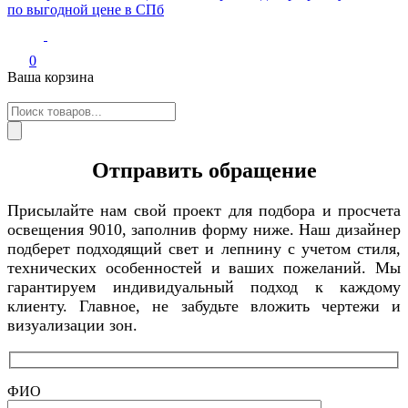
Современное освещение и авторский декор премиум-класса по
Итальянские светильники из гипса, керамики, бетона.
выгодной цене в СПб
Профили. Авторский декор.
0
Ваша корзина
Поиск
товаров
Отправить обращение
Присылайте нам свой проект для подбора и просчета
освещения 9010, заполнив форму ниже. Наш дизайнер
подберет подходящий свет и лепнину с учетом стиля,
технических особенностей и ваших пожеланий. Мы
гарантируем индивидуальный подход к каждому
клиенту. Главное, не забудьте вложить чертежи и
визуализации зон.
ФИО