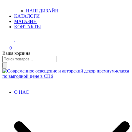
НАШ ДИЗАЙН
КАТАЛОГИ
МАГАЗИН
КОНТАКТЫ
0
Ваша корзина
Поиск
товаров
Современное освещение и авторский декор премиум-класса по
Итальянские светильники из гипса, керамики, бетона.
выгодной цене в СПб
Профили. Авторский декор.
О НАС