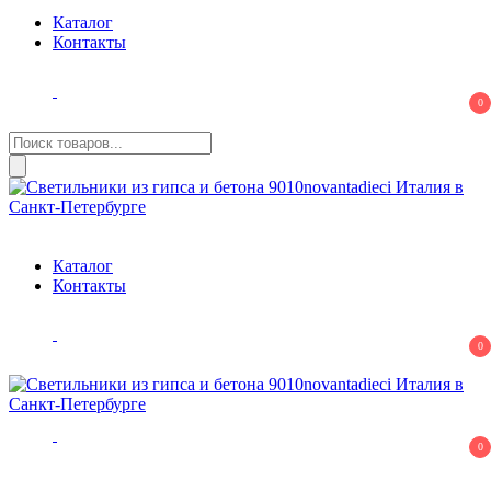
Светильники из гипса и бетона 9010novantadieci Италия в
Итальянские светильники из гипса, керамики, бетона.
Каталог
Санкт-Петербурге
Профили. Авторский декор.
Контакты
0
Поиск
товаров
Светильники из гипса и бетона 9010novantadieci Италия в
Итальянские светильники из гипса, керамики, бетона.
Санкт-Петербурге
Профили. Авторский декор.
Каталог
Контакты
0
Светильники из гипса и бетона 9010novantadieci Италия в
Итальянские светильники из гипса, керамики, бетона.
0
Санкт-Петербурге
Профили. Авторский декор.